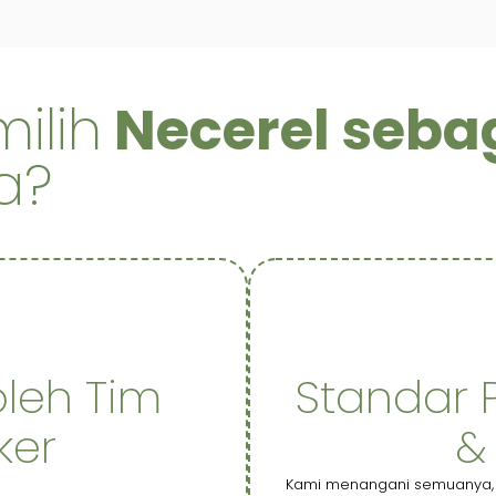
ilih
Necerel sebag
a?
oleh Tim
Standar 
ker
&
Kami menangani semuanya, mu