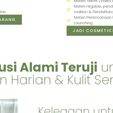
Materi Teknis (Video
Materi regulasi, pend
eker
maklon & Pendaftar
Materi Perencanaan b
KARANG
Launching
JADI COSMETIC
usi Alami Teruji
un
 Harian & Kulit Sen
Kelegaan untu