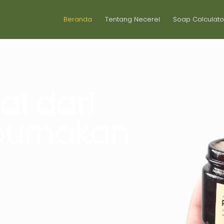
Beranda
Tentang Necerel
Soap Calculato
i dari
purnakan