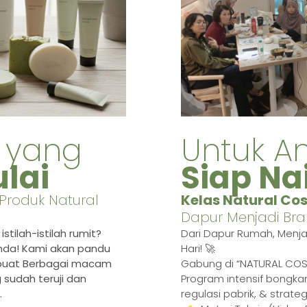
 yang
Untuk A
lai
Siap Na
 Produk Natural
Kelas Natural Co
Dapur Menjadi Br
tilah-istilah rumit?
Dari Dapur Rumah, Menja
Anda! Kami akan pandu
Hari! 🚀
buat Berbagai macam
Gabung di “NATURAL COS
sudah teruji dan
Program intensif bongkar
.
regulasi pabrik, & strateg