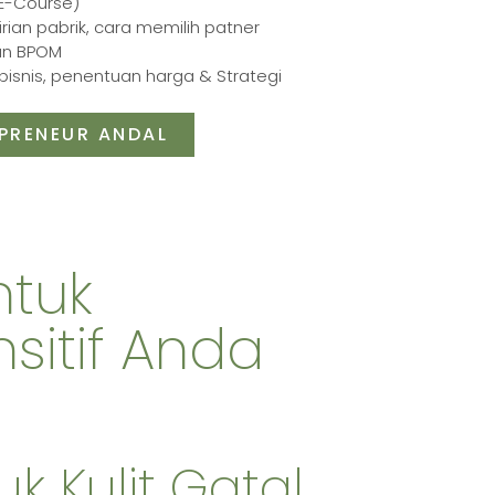
 E-Course)
irian pabrik, cara memilih patner
an BPOM
isnis, penentuan harga & Strategi
PRENEUR ANDAL
tuk
sitif Anda
k Kulit Gatal