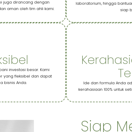
api juga dirancang dengan
laboratorium, hingga bantua
 dan aman oleh tim ahli kami.
siap b
sibel
Kerahas
Te
bani investasi besar. Kami
 yang fleksibel dan dapat
a bisnis Anda.
Ide dan formula Anda a
kerahasiaan 100% untuk set
Siap M