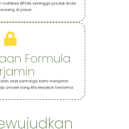
n notifikasi BPOM, sehingga produk Anda
ersaing di pasar.
iaan Formula
rjamin
dalah aset berharga. Kami menjamin
iap proyek yang kita kerjakan bersama.
ewujudkan