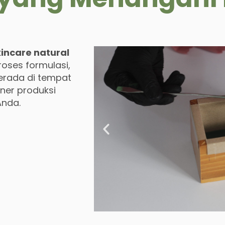
ncare natural
roses formulasi,
erada di tempat
tner produksi
Anda.