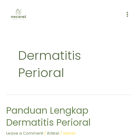
Skip
MAI
to
ME
content
Dermatitis
Perioral
Panduan Lengkap
Panduan
Lengkap
Dermatitis Perioral
Dermatitis
Perioral
Leave a Comment
/
Artikel
/
admin