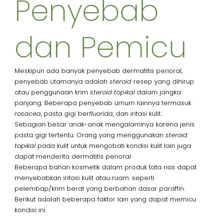
Penyebab
dan Pemicu
Meskipun ada banyak penyebab dermatitis perioral,
penyebab utamanya adalah
steroid
resep yang dihirup
atau penggunaan krim
steroid topikal
dalam jangka
panjang. Beberapa penyebab umum lainnya termasuk
rosacea
, pasta gigi ber
fluorida
, dan iritasi kulit.
Sebagian besar anak-anak mengalaminya karena jenis
pasta gigi tertentu. Orang yang menggunakan
steroid
topikal
pada kulit untuk mengobati kondisi kulit lain juga
dapat menderita dermatitis perioral
Beberapa bahan kosmetik dalam produk tata rias dapat
menyebabkan iritasi kulit atau ruam. seperti
pelembap/krim berat yang berbahan dasar paraffin.
Berikut adalah beberapa faktor lain yang dapat memicu
kondisi ini.