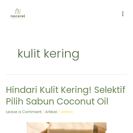
Skip
MAI
to
ME
content
kulit kering
Hindari Kulit Kering! Selektif
Hindari
Kulit
Pilih Sabun Coconut Oil
Kering!
Selektif
Leave a Comment
/
Artikel
/
admin
Pilih
Sabun
Coconut
Oil