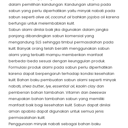
dalam pemilihan kandungan. Kandungan utama pada
sabun yang perlu diperhatikan yaitu minyak nabati pada
sabun seperti
olive oil
,
coconut oil
bahkan jojoba oil karena
berfungsi untuk melembabkan kulit.
Sabun alami dinilai baik jika digunakan dalam jangka
panjang dibandingkan sabun komersial yang
mengandung SLS sehingga timbul permasalahan pada
kulit. Banyak orang telah beralih menggunakan sabun
alami yang terbukti mampu memberikan manfaat
berbeda-beda sesuai dengan keunggulan produk.
Formulasi produk alami pada sabun perlu diperhatikan
karena dapat berpengaruh terhadap kondisi kesehatan
kulit. Bahan baku pembuatan sabun alami seperti minyak
nabati,
shea butter
,
lye
,
essential oil
,
kaolin clay
dan
pemberian bahan tambahan. Vitamin dan
beeswax
merupakan bahan tambahan sabun yang memiliki
manfaat baik bagi kesehatan kulit. Sabun dapat dinilai
aman apabila dapat digunakan untuk semua jenis
permasalahan kulit.
Penggunaan minyak nabati sebagai bahan baku