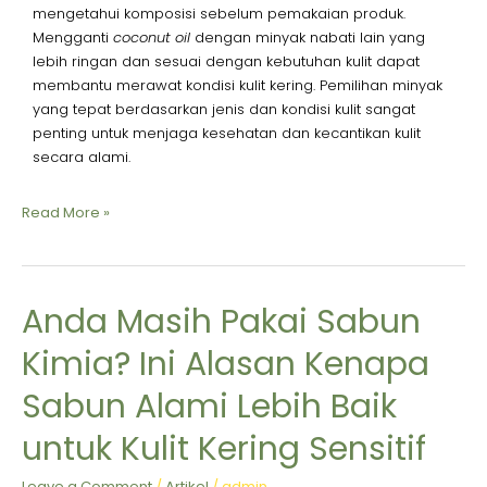
mengetahui komposisi sebelum pemakaian produk.
Mengganti
coconut oil
dengan minyak nabati lain yang
lebih ringan dan sesuai dengan kebutuhan kulit dapat
membantu merawat kondisi kulit kering. Pemilihan minyak
yang tepat berdasarkan jenis dan kondisi kulit sangat
penting untuk menjaga kesehatan dan kecantikan kulit
secara alami.
Read More »
Anda Masih Pakai Sabun
Anda
Masih
Kimia? Ini Alasan Kenapa
Pakai
Sabun
Sabun Alami Lebih Baik
Kimia?
Ini
untuk Kulit Kering Sensitif
Alasan
Kenapa
Leave a Comment
/
Artikel
/
admin