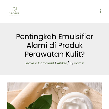
Skip
MAI
to
ME
content
Pentingkah Emulsifier
Alami di Produk
Perawatan Kulit?
Leave a Comment
/
Artikel
/ By
admin