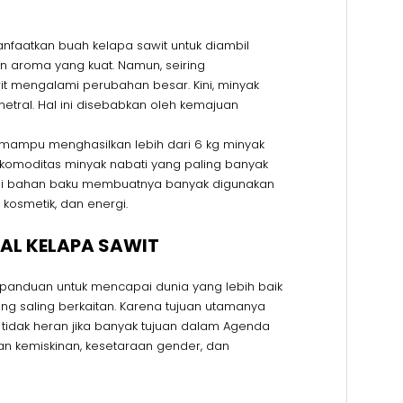
anfaatkan buah kelapa sawit untuk diambil
an aroma yang kuat. Namun, seiring
it mengalami perubahan besar. Kini, minyak
 netral. Hal ini disebabkan oleh kemajuan
g mampu menghasilkan lebih dari 6 kg minyak
 komoditas minyak nabati yang paling banyak
ebagai bahan baku membuatnya banyak digunakan
 kosmetik, dan energi.
AL KELAPA SAWIT
panduan untuk mencapai dunia yang lebih baik
 yang saling berkaitan. Karena tujuan utamanya
idak heran jika banyak tujuan dalam Agenda
san kemiskinan, kesetaraan gender, dan