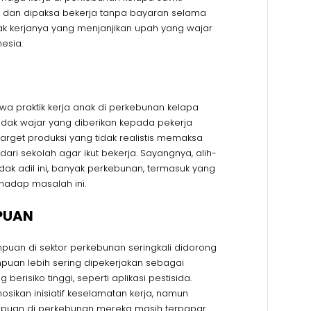
 dan dipaksa bekerja tanpa bayaran selama
rak kerjanya yang menjanjikan upah yang wajar
esia.
a praktik kerja anak di perkebunan kelapa
tidak wajar yang diberikan kepada pekerja
rget produksi yang tidak realistis memaksa
ri sekolah agar ikut bekerja. Sayangnya, alih-
ak adil ini, banyak perkebunan, termasuk yang
rhadap masalah ini.
MPUAN
mpuan di sektor perkebunan seringkali didorong
mpuan lebih sering dipekerjakan sebagai
risiko tinggi, seperti aplikasi pestisida.
ikan inisiatif keselamatan kerja, namun
puan di perkebunan mereka masih terpapar