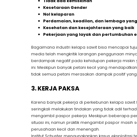
Tidak ada kemiskinan
Kesetaraan Gender
Nol kelaparan
Perdamaian, keadilan, dan lembaga yang
Kesehatan dan kesejahteraan yang baik
Pekerjaan yang layak dan pertumbuhan 
Bagaimana industri kelapa sawit bisa mencapai tu
media telah mengkritik larangan penggunaan minyak
berdampak negatif pada kehidupan pekerja miskin
ini. Meskipun banyak petani kecil yang mendapatka
tidak semua petani merasakan dampak positif yang
3. KERJA PAKSA
Karena banyak pekerja di perkebunan kelapa sawit 
seringkali melakukan tindakan yang tidak adil ter
mengambil paspor pekerja. Meskipun beberapa pe
situasi ini, namun praktik mengambil paspor masih s
perusahaan kecil dan menengah.
Institut Schuster mengungkapkan kasus eksploitasi t