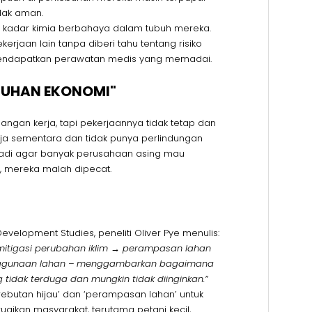
dak aman.
sa kadar kimia berbahaya dalam tubuh mereka.
erjaan lain tanpa diberi tahu tentang risiko
 mendapatkan perawatan medis yang memadai.
BUHAN EKONOMI"
gan kerja, tapi pekerjaannya tidak tetap dan
rja sementara dan tidak punya perlindungan
rjadi agar banyak perusahaan asing mau
es, mereka malah dipecat.
elopment Studies, peneliti Oliver Pye menulis:
 mitigasi perubahan iklim → perampasan lahan
enggunaan lahan – menggambarkan bagaimana
tidak terduga dan mungkin tidak diinginkan.”
perebutan hijau’ dan ‘perampasan lahan’ untuk
rugikan masyarakat, terutama petani kecil,