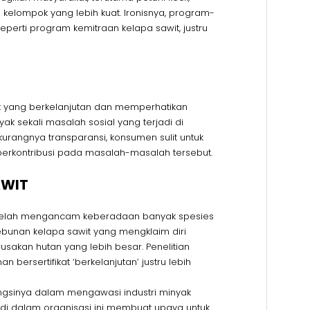
 kelompok yang lebih kuat. Ironisnya, program-
perti program kemitraan kelapa sawit, justru
it yang berkelanjutan dan memperhatikan
ak sekali masalah sosial yang terjadi di
kurangnya transparansi, konsumen sulit untuk
erkontribusi pada masalah-masalah tersebut.
AWIT
 telah mengancam keberadaan banyak spesies
ebunan kelapa sawit yang mengklaim diri
rusakan hutan yang lebih besar. Penelitian
bersertifikat ‘berkelanjutan’ justru lebih
fungsinya dalam mengawasi industri minyak
i di dalam organisasi ini membuat upaya untuk