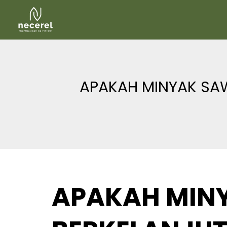
Skip
to
content
APAKAH MINYAK SA
APAKAH MIN