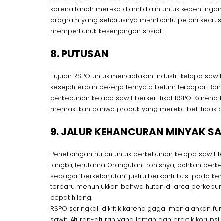
karena tanah mereka diambil alih untuk kepentingan
program yang seharusnya membantu petani kecil, se
memperburuk kesenjangan sosial.
8. PUTUSAN
Tujuan RSPO untuk menciptakan industri kelapa saw
kesejahteraan pekerja ternyata belum tercapai. Bany
perkebunan kelapa sawit bersertifikat RSPO. Karena 
memastikan bahwa produk yang mereka beli tidak b
9. JALUR KEHANCURAN MINYAK S
Penebangan hutan untuk perkebunan kelapa sawit
langka, terutama Orangutan. Ironisnya, bahkan perk
sebagai ‘berkelanjutan’ justru berkontribusi pada ke
terbaru menunjukkan bahwa hutan di area perkebunan 
cepat hilang.
RSPO seringkali dikritik karena gagal menjalankan 
sawit. Aturan-aturan yang lemah dan praktik korups