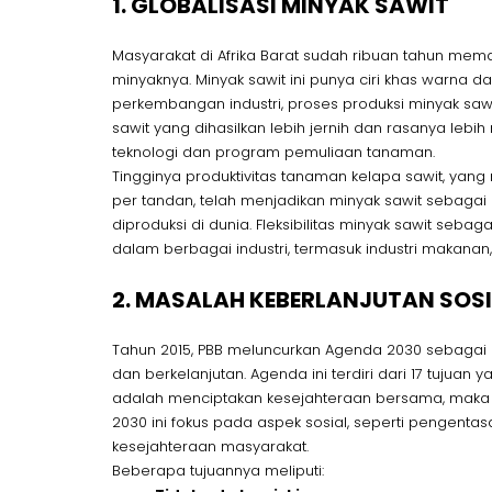
1. GLOBALISASI MINYAK SAWIT
Masyarakat di Afrika Barat sudah ribuan tahun mem
minyaknya. Minyak sawit ini punya ciri khas warna d
perkembangan industri, proses produksi minyak saw
sawit yang dihasilkan lebih jernih dan rasanya lebih
teknologi dan program pemuliaan tanaman.
Tingginya produktivitas tanaman kelapa sawit, yan
per tandan, telah menjadikan minyak sawit sebagai
diproduksi di dunia. Fleksibilitas minyak sawit s
dalam berbagai industri, termasuk industri makanan,
2. MASALAH KEBERLANJUTAN SOSI
Tahun 2015, PBB meluncurkan Agenda 2030 sebagai 
dan berkelanjutan. Agenda ini terdiri dari 17 tujuan
adalah menciptakan kesejahteraan bersama, maka t
2030 ini fokus pada aspek sosial, seperti pengenta
kesejahteraan masyarakat.
Beberapa tujuannya meliputi: