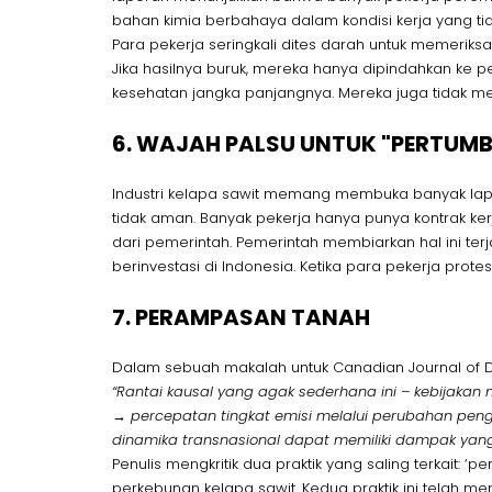
bahan kimia berbahaya dalam kondisi kerja yang ti
Para pekerja seringkali dites darah untuk memerik
Jika hasilnya buruk, mereka hanya dipindahkan ke pek
kesehatan jangka panjangnya. Mereka juga tidak
6. WAJAH PALSU UNTUK "PERTUM
Industri kelapa sawit memang membuka banyak lapan
tidak aman. Banyak pekerja hanya punya kontrak ke
dari pemerintah. Pemerintah membiarkan hal ini te
berinvestasi di Indonesia. Ketika para pekerja prot
7. PERAMPASAN TANAH
Dalam sebuah makalah untuk Canadian Journal of Dev
“Rantai kausal yang agak sederhana ini – kebijakan
→ percepatan tingkat emisi melalui perubahan p
dinamika transnasional dapat memiliki dampak yang 
Penulis mengkritik dua praktik yang saling terkait: ‘
perkebunan kelapa sawit. Kedua praktik ini telah me