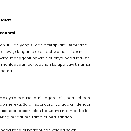
 kuat
ekonomi
juan-tujuan yang sudah ditetapkan? Beberapa
 sawit, dengan alasan bahwa hal ini akan
 yang menggantungkan hidupnya pada industri
n manfaat dari perkebunan kelapa sawit, namun
 sama.
Malaysia berasal dari negara lain, perusahaan
hadap mereka. Salah satu caranya adalah dengan
rusahaan besar telah berusaha memperbaiki
ering terjadi, terutama di perusahaan-
enaga kerja di perkebunan kelapa sawit.