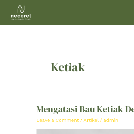
Skip
to
content
Ketiak
Mengatasi Bau Ketiak D
Mengatasi
Bau
Leave a Comment
/
Artikel
/
admin
Ketiak
Dengan