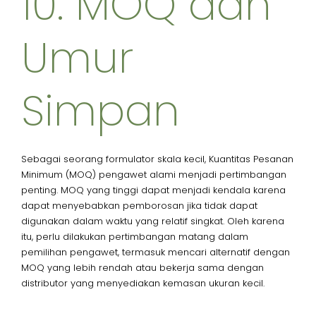
10. MOQ dan
Umur
Simpan
Sebagai seorang formulator skala kecil, Kuantitas Pesanan
Minimum (MOQ) pengawet alami menjadi pertimbangan
penting. MOQ yang tinggi dapat menjadi kendala karena
dapat menyebabkan pemborosan jika tidak dapat
digunakan dalam waktu yang relatif singkat. Oleh karena
itu, perlu dilakukan pertimbangan matang dalam
pemilihan pengawet, termasuk mencari alternatif dengan
MOQ yang lebih rendah atau bekerja sama dengan
distributor yang menyediakan kemasan ukuran kecil.