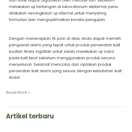
dan tidak dapat digantikan oleh metode lain. Sebelum
melakukan uji tantangan di laboratorium eksternal, perlu
dilakukan serangkaian uji internal untuk menyaring
formulasi dan mengoptimalkan kondisi pengujian.
Dengan menerapkan 16 poin di atas, Anda dapat memilih
pengawet alami yang tepat untuk produk perawatan kulit
buatan Anda. Ingatlah untuk selalu melakukan uji coba
pada kulit kecil sebelum menggunakan produk secara
menyeluruh. Selamat mencoba dan ciptakan produk
perawatan kulit alami yang sesuai dengan kebutuhan kulit
Anda!
Read More »
Artikel terbaru