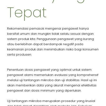
Tepat
Rekomendasi pemasok mengenai pengawet hanya
bersifat umum dan mungkin tidak selalu sesuai dengan
sistem produk kita. Penggunaan pengawet yang kurang
atau berlebihan dapat berdampak negatif pada
keamanan produk dan menimbulkan risiko bagi konsumen
serta produsen.
Penentuan dosis pengawet yang optimal untuk sistem
pengawet alami memerlukan evaluasi yang komprehensif
melalui uji tantangan mikroba dan uji stabilitas. Hasil uji ini
akan memberikan data yang akurat mengenai efektivitas
pengawet dan dosis minimum yang diperlukan.
Uji tantangan mikroba merupakan prosedur yang krusial