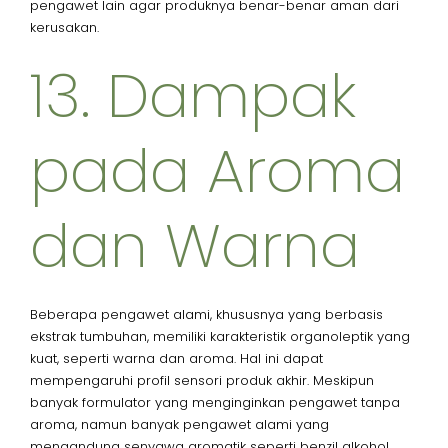
pengawet lain agar produknya benar-benar aman dari
kerusakan.
13. Dampak
pada Aroma
dan Warna
Beberapa pengawet alami, khususnya yang berbasis
ekstrak tumbuhan, memiliki karakteristik organoleptik yang
kuat, seperti warna dan aroma. Hal ini dapat
mempengaruhi profil sensori produk akhir. Meskipun
banyak formulator yang menginginkan pengawet tanpa
aroma, namun banyak pengawet alami yang
mengandung senyawa aromatik seperti benzil alkohol.