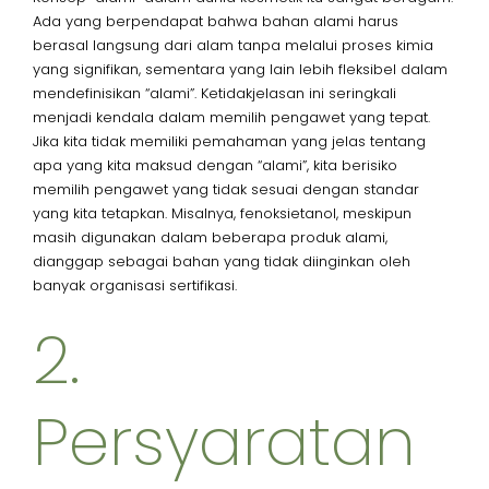
Ada yang berpendapat bahwa bahan alami harus
berasal langsung dari alam tanpa melalui proses kimia
yang signifikan, sementara yang lain lebih fleksibel dalam
mendefinisikan “alami”. Ketidakjelasan ini seringkali
menjadi kendala dalam memilih pengawet yang tepat.
Jika kita tidak memiliki pemahaman yang jelas tentang
apa yang kita maksud dengan “alami”, kita berisiko
memilih pengawet yang tidak sesuai dengan standar
yang kita tetapkan. Misalnya, fenoksietanol, meskipun
masih digunakan dalam beberapa produk alami,
dianggap sebagai bahan yang tidak diinginkan oleh
banyak organisasi sertifikasi.
2.
Persyaratan