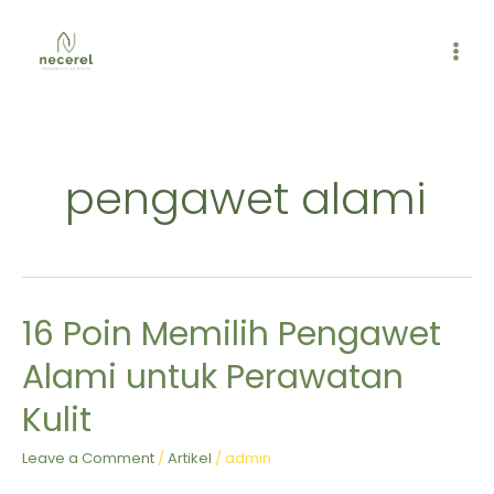
Skip
MAI
to
ME
content
pengawet alami
16 Poin Memilih Pengawet
16
Poin
Alami untuk Perawatan
Memilih
Pengawet
Kulit​
Alami
untuk
Leave a Comment
/
Artikel
/
admin
Perawatan
Kulit​