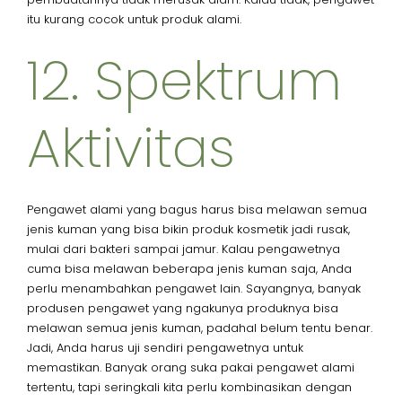
itu kurang cocok untuk produk alami.
12. Spektrum
Aktivitas
Pengawet alami yang bagus harus bisa melawan semua
jenis kuman yang bisa bikin produk kosmetik jadi rusak,
mulai dari bakteri sampai jamur. Kalau pengawetnya
cuma bisa melawan beberapa jenis kuman saja, Anda
perlu menambahkan pengawet lain. Sayangnya, banyak
produsen pengawet yang ngakunya produknya bisa
melawan semua jenis kuman, padahal belum tentu benar.
Jadi, Anda harus uji sendiri pengawetnya untuk
memastikan. Banyak orang suka pakai pengawet alami
tertentu, tapi seringkali kita perlu kombinasikan dengan